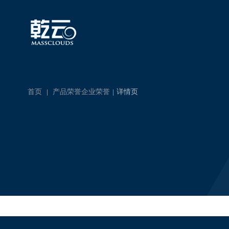
首页
产品荣誉
企业荣誉
详情页
|
|