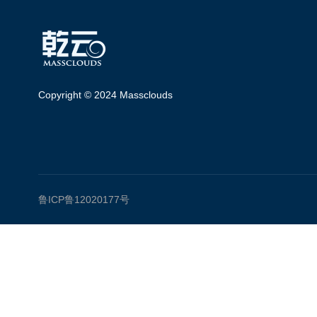
Copyright © 2024 Massclouds
鲁ICP鲁12020177号