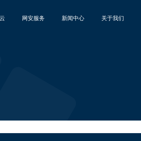
云
网安服务
新闻中心
关于我们