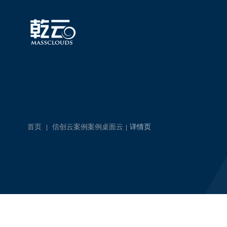
首页
信创云案例
案例
桌面云
详情页
|
|