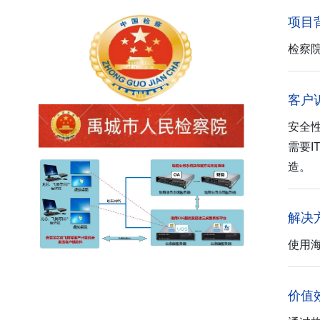
项目
检察
客户
安全
需要
造。
解决
使用海
价值