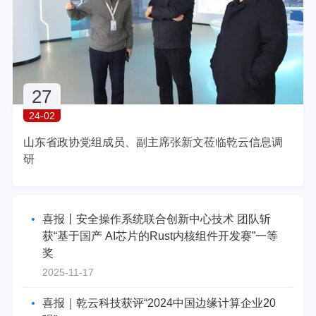
27
" alt="">
24-02
山东省政协党组成员、副主席张新文莅临乾云信息调
研
喜报丨安全操作系统联合创新中心技术 团队斩
获“基于国产 AI芯片的Rust内核组件开发赛”一等
奖
2025-11-17
喜报｜乾云科技获评“2024中国边缘计算企业20