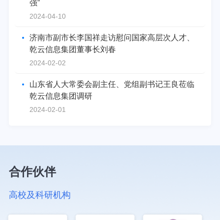
强”
2024-04-10
济南市副市长李国祥走访慰问国家高层次人才、
乾云信息集团董事长刘春
2024-02-02
山东省人大常委会副主任、党组副书记王良莅临
乾云信息集团调研
2024-02-01
合作伙伴
高校及科研机构