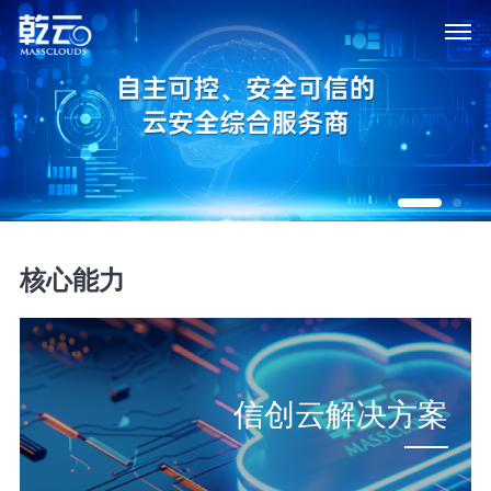
核心能力
信创云解决方案