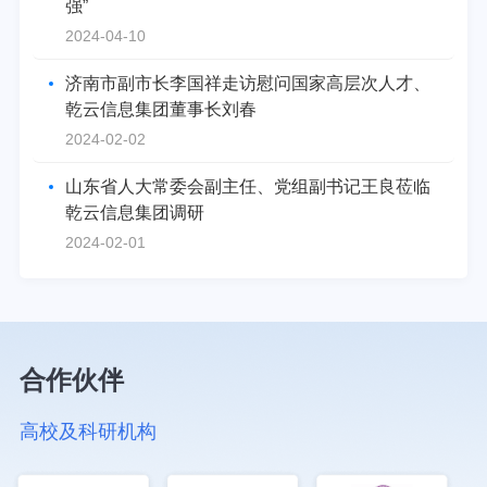
强”
2024-04-10
济南市副市长李国祥走访慰问国家高层次人才、
乾云信息集团董事长刘春
2024-02-02
山东省人大常委会副主任、党组副书记王良莅临
乾云信息集团调研
2024-02-01
合作伙伴
高校及科研机构