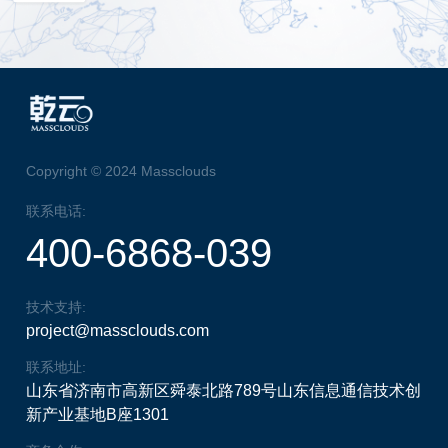
Copyright © 2024 Massclouds
联系电话:
400-6868-039
技术支持:
project@massclouds.com
联系地址:
山东省济南市高新区舜泰北路789号山东信息通信技术创
新产业基地B座1301