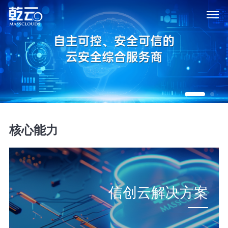
核心能力
信创云解决方案