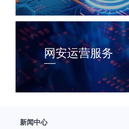
网安运营服务
新闻中心