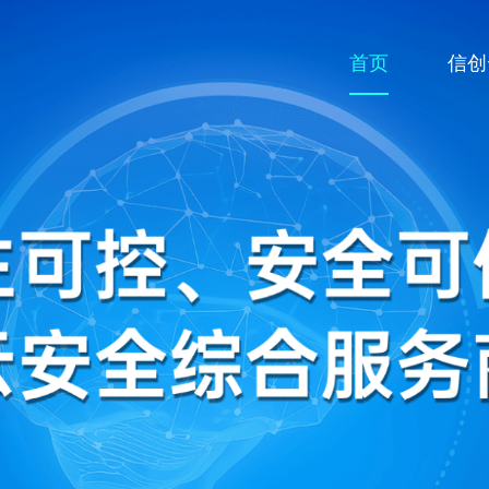
首页
信创