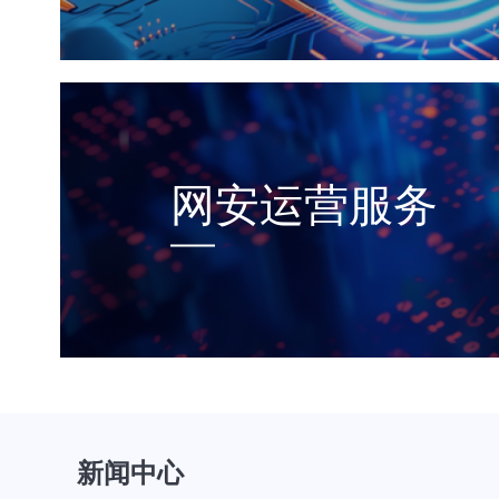
网安运营服务
新闻中心