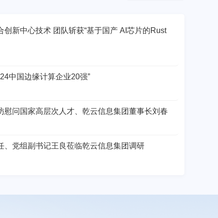
新中心技术 团队斩获“基于国产 AI芯片的Rust
24中国边缘计算企业20强”
访慰问国家高层次人才、乾云信息集团董事长刘春
任、党组副书记王良莅临乾云信息集团调研