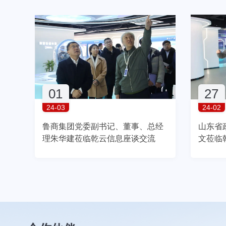
01
27
" alt="">
" alt="">
24-03
24-02
鲁商集团党委副书记、董事、总经
山东省
理朱华建莅临乾云信息座谈交流
文莅临