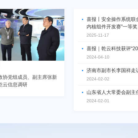
喜报丨安全操作系统联合创
内核组件开发赛”一等奖
2025-11-17
喜报｜乾云科技获评“20
2024-04-10
济南市副市长李国祥走
政协党组成员、副主席张新
2024-02-02
乾云信息调研
山东省人大常委会副主
2024-02-01