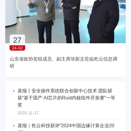
27
" alt="">
24-02
山东省政协党组成员、副主席张新文莅临乾云信息调
研
喜报丨安全操作系统联合创新中心技术 团队斩
获“基于国产 AI芯片的Rust内核组件开发赛”一等
奖
2025-11-17
喜报｜乾云科技获评“2024中国边缘计算企业20