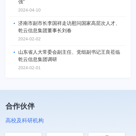
强”
2024-04-10
济南市副市长李国祥走访慰问国家高层次人才、
乾云信息集团董事长刘春
2024-02-02
山东省人大常委会副主任、党组副书记王良莅临
乾云信息集团调研
2024-02-01
合作伙伴
高校及科研机构