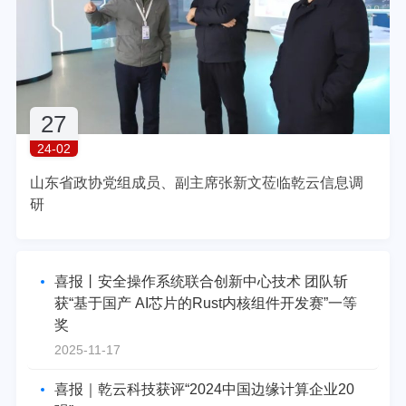
27
" alt="">
24-02
山东省政协党组成员、副主席张新文莅临乾云信息调
研
喜报丨安全操作系统联合创新中心技术 团队斩
获“基于国产 AI芯片的Rust内核组件开发赛”一等
奖
2025-11-17
喜报｜乾云科技获评“2024中国边缘计算企业20