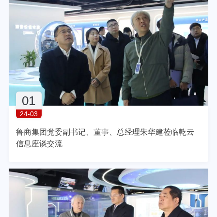
01
" alt="">
24-03
鲁商集团党委副书记、董事、总经理朱华建莅临乾云
信息座谈交流