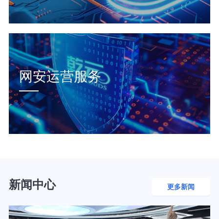
网安运营服务
新闻中心
更多新闻