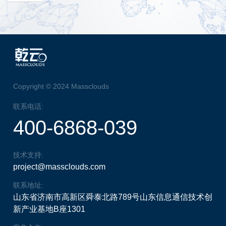
Copyright © 2024 Massclouds
联系电话:
400-6868-039
技术支持:
project@massclouds.com
联系地址:
山东省济南市高新区舜泰北路789号山东信息通信技术创
新产业基地B座1301