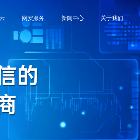
云
网安服务
新闻中心
关于我们