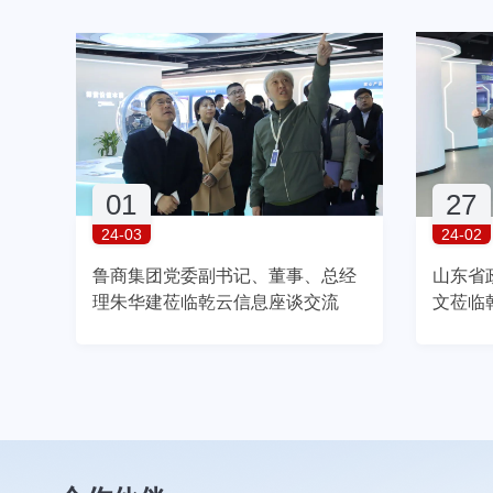
01
27
" alt="">
" alt="">
24-03
24-02
鲁商集团党委副书记、董事、总经
山东省
理朱华建莅临乾云信息座谈交流
文莅临