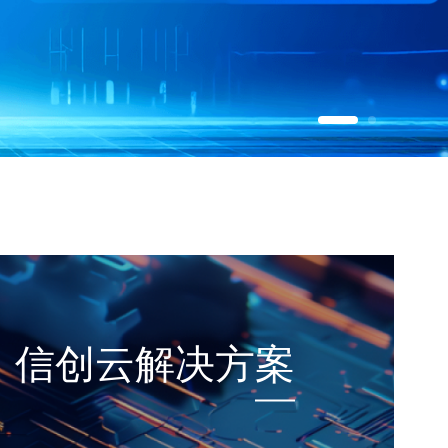
信创云解决方案