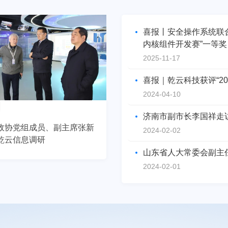
喜报丨安全操作系统联合创
内核组件开发赛”一等奖
2025-11-17
喜报｜乾云科技获评“20
2024-04-10
济南市副市长李国祥走
政协党组成员、副主席张新
2024-02-02
乾云信息调研
山东省人大常委会副主
2024-02-01