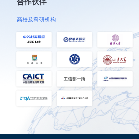
合作伙伴
高校及科研机构