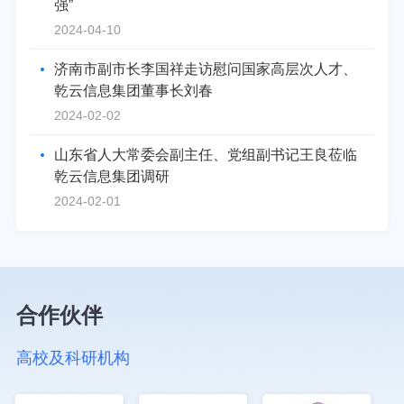
强”
2024-04-10
济南市副市长李国祥走访慰问国家高层次人才、
乾云信息集团董事长刘春
2024-02-02
山东省人大常委会副主任、党组副书记王良莅临
乾云信息集团调研
2024-02-01
合作伙伴
高校及科研机构