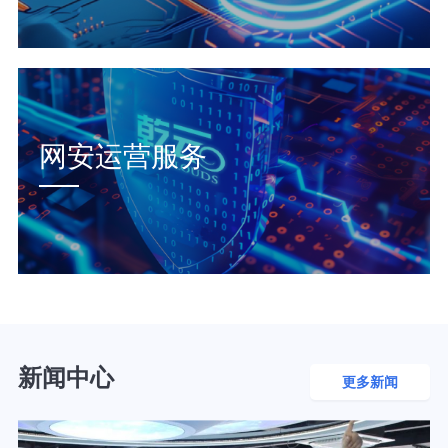
网安运营服务
新闻中心
更多新闻