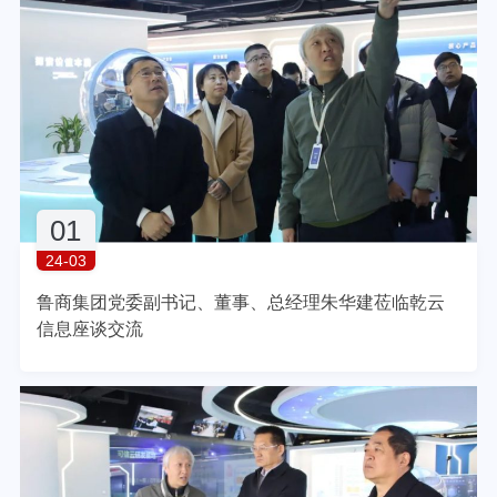
01
" alt="">
24-03
鲁商集团党委副书记、董事、总经理朱华建莅临乾云
信息座谈交流