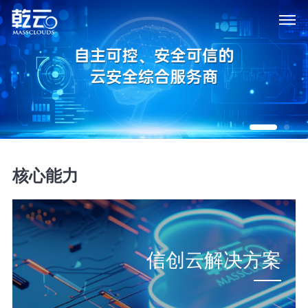
核心能力
信创云解决方案