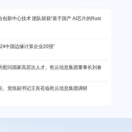
新中心技术 团队斩获“基于国产 AI芯片的Rust
24中国边缘计算企业20强”
访慰问国家高层次人才、乾云信息集团董事长刘春
任、党组副书记王良莅临乾云信息集团调研