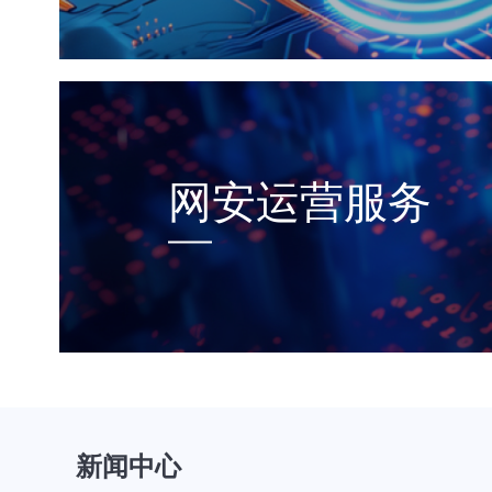
网安运营服务
新闻中心