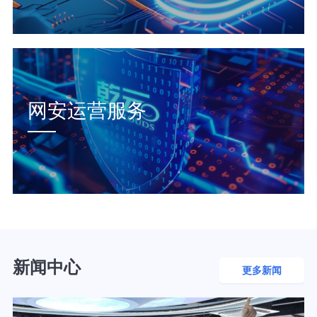
网安运营服务
新闻中心
更多新闻