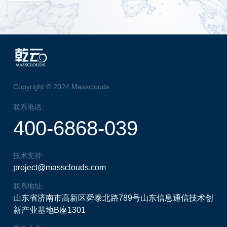
Copyright © 2024 Massclouds
联系电话:
400-6868-039
技术支持:
project@massclouds.com
联系地址:
山东省济南市高新区舜泰北路789号山东信息通信技术创
新产业基地B座1301