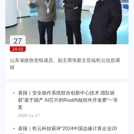
27
" alt="">
24-02
山东省政协党组成员、副主席张新文莅临乾云信息调
研
喜报丨安全操作系统联合创新中心技术 团队斩
获“基于国产 AI芯片的Rust内核组件开发赛”一等
奖
2025-11-17
喜报｜乾云科技获评“2024中国边缘计算企业20