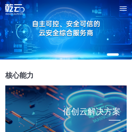
核心能力
信创云解决方案