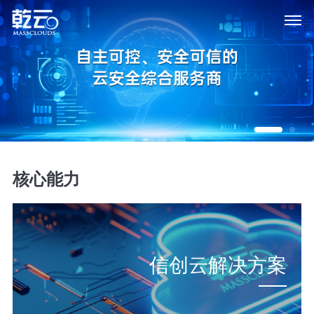
核心能力
信创云解决方案