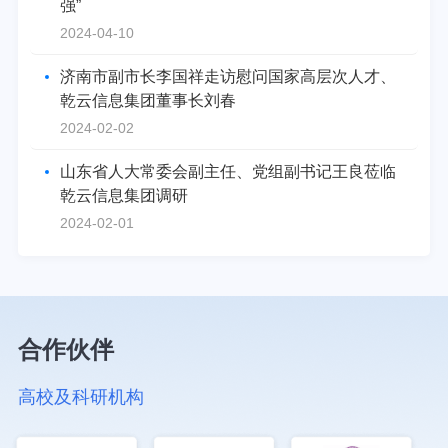
强”
2024-04-10
济南市副市长李国祥走访慰问国家高层次人才、
乾云信息集团董事长刘春
2024-02-02
山东省人大常委会副主任、党组副书记王良莅临
乾云信息集团调研
2024-02-01
合作伙伴
高校及科研机构