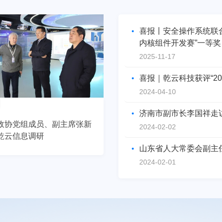
喜报丨安全操作系统联合创
内核组件开发赛”一等奖
2025-11-17
喜报｜乾云科技获评“20
2024-04-10
济南市副市长李国祥走
政协党组成员、副主席张新
2024-02-02
乾云信息调研
山东省人大常委会副主
2024-02-01