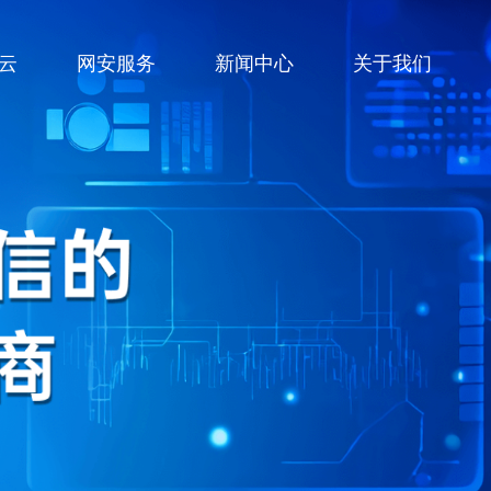
云
网安服务
新闻中心
关于我们