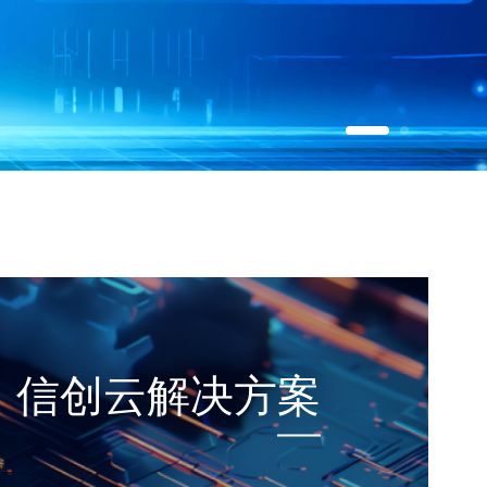
信创云解决方案