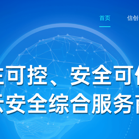
首页
信创