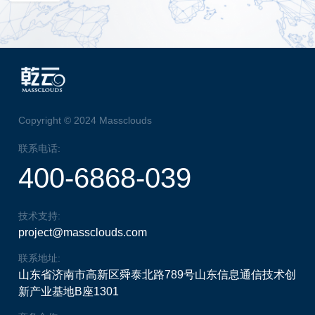
Copyright © 2024 Massclouds
联系电话:
400-6868-039
技术支持:
project@massclouds.com
联系地址:
山东省济南市高新区舜泰北路789号山东信息通信技术创
新产业基地B座1301