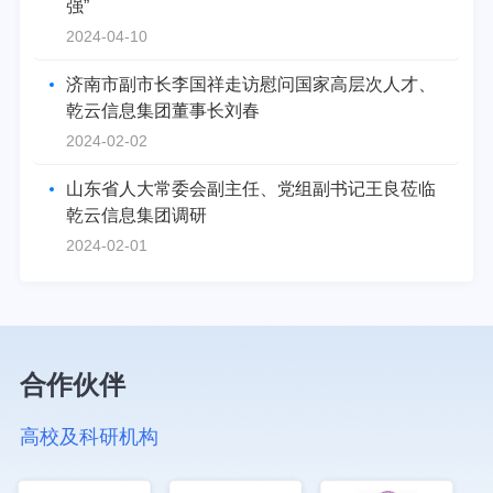
强”
2024-04-10
济南市副市长李国祥走访慰问国家高层次人才、
乾云信息集团董事长刘春
2024-02-02
山东省人大常委会副主任、党组副书记王良莅临
乾云信息集团调研
2024-02-01
合作伙伴
高校及科研机构