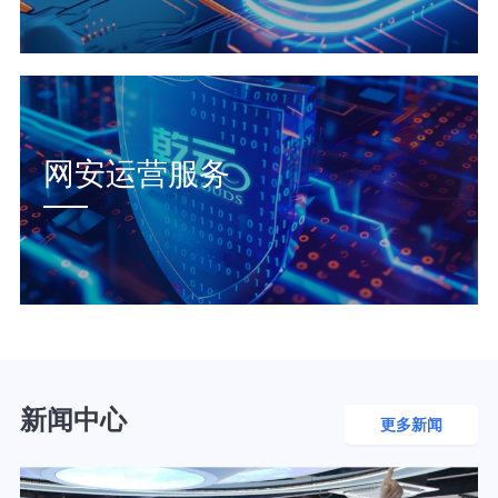
网安运营服务
新闻中心
更多新闻