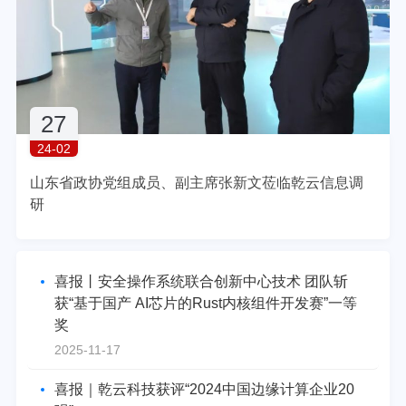
27
" alt="">
24-02
山东省政协党组成员、副主席张新文莅临乾云信息调
研
喜报丨安全操作系统联合创新中心技术 团队斩
获“基于国产 AI芯片的Rust内核组件开发赛”一等
奖
2025-11-17
喜报｜乾云科技获评“2024中国边缘计算企业20