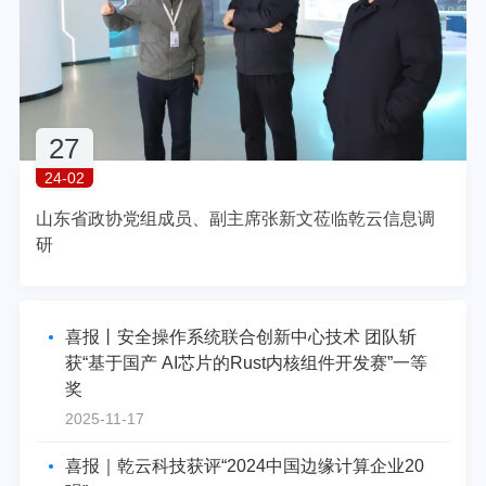
27
" alt="">
24-02
山东省政协党组成员、副主席张新文莅临乾云信息调
研
喜报丨安全操作系统联合创新中心技术 团队斩
获“基于国产 AI芯片的Rust内核组件开发赛”一等
奖
2025-11-17
喜报｜乾云科技获评“2024中国边缘计算企业20