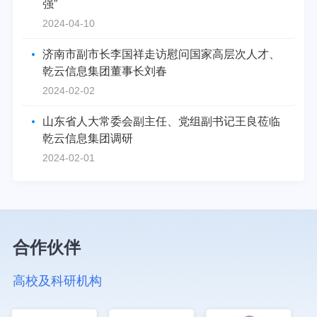
强”
2024-04-10
济南市副市长李国祥走访慰问国家高层次人才、
乾云信息集团董事长刘春
2024-02-02
山东省人大常委会副主任、党组副书记王良莅临
乾云信息集团调研
2024-02-01
合作伙伴
高校及科研机构