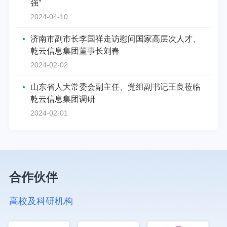
强”
2024-04-10
济南市副市长李国祥走访慰问国家高层次人才、
乾云信息集团董事长刘春
2024-02-02
山东省人大常委会副主任、党组副书记王良莅临
乾云信息集团调研
2024-02-01
合作伙伴
高校及科研机构