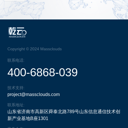
Copyright © 2024 Massclouds
联系电话:
400-6868-039
技术支持:
project@massclouds.com
联系地址:
山东省济南市高新区舜泰北路789号山东信息通信技术创
新产业基地B座1301