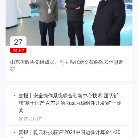
27
" alt="">
24-02
山东省政协党组成员、副主席张新文莅临乾云信息调
研
喜报丨安全操作系统联合创新中心技术 团队斩
获“基于国产 AI芯片的Rust内核组件开发赛”一等
奖
2025-11-17
喜报｜乾云科技获评“2024中国边缘计算企业20