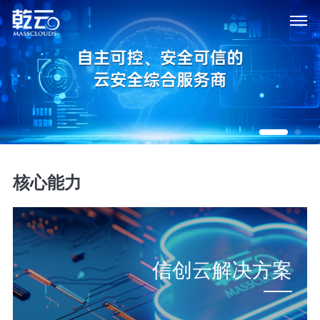
核心能力
信创云解决方案