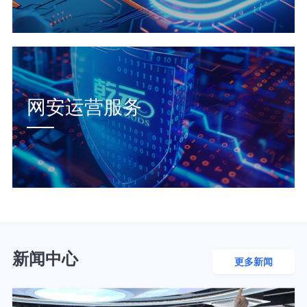
网安运营服务
新闻中心
更多新闻