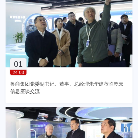
01
" alt="">
24-03
鲁商集团党委副书记、董事、总经理朱华建莅临乾云
信息座谈交流