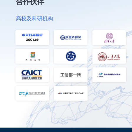
合作伙伴
高校及科研机构