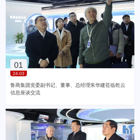
01
" alt="">
24-03
鲁商集团党委副书记、董事、总经理朱华建莅临乾云
信息座谈交流