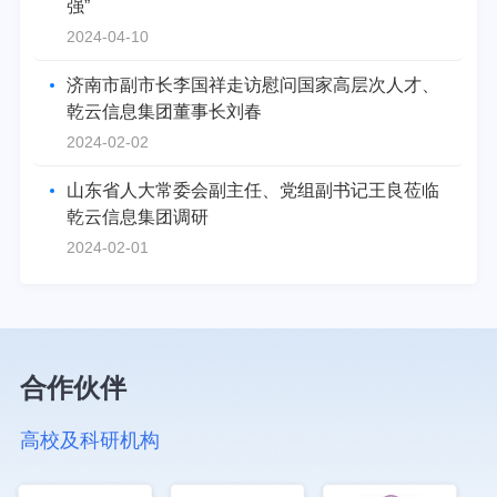
强”
2024-04-10
济南市副市长李国祥走访慰问国家高层次人才、
乾云信息集团董事长刘春
2024-02-02
山东省人大常委会副主任、党组副书记王良莅临
乾云信息集团调研
2024-02-01
合作伙伴
高校及科研机构