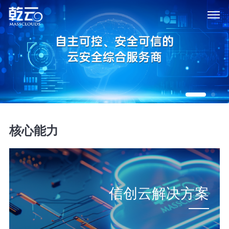
核心能力
信创云解决方案