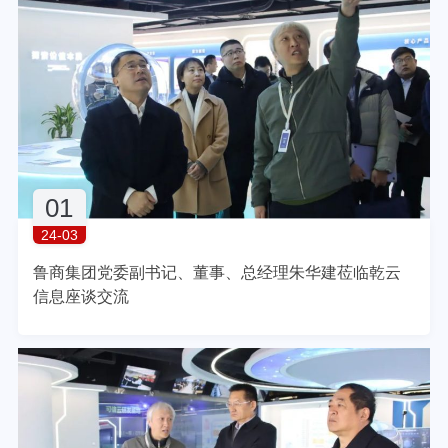
01
" alt="">
24-03
鲁商集团党委副书记、董事、总经理朱华建莅临乾云
信息座谈交流