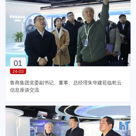
01
" alt="">
24-03
鲁商集团党委副书记、董事、总经理朱华建莅临乾云
信息座谈交流