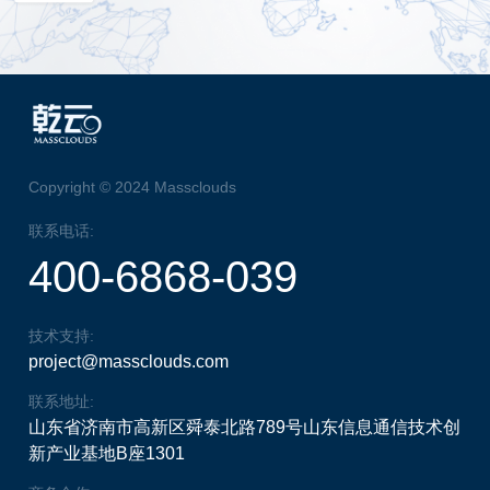
Copyright © 2024 Massclouds
联系电话:
400-6868-039
技术支持:
project@massclouds.com
联系地址:
山东省济南市高新区舜泰北路789号山东信息通信技术创
新产业基地B座1301