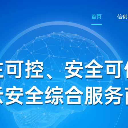
首页
信创