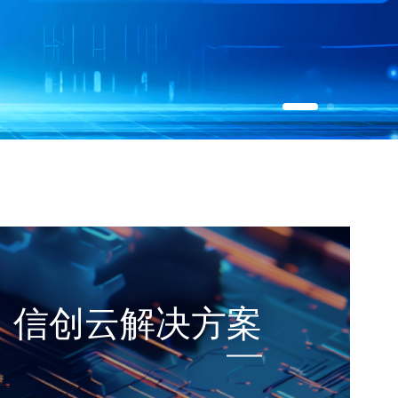
信创云解决方案